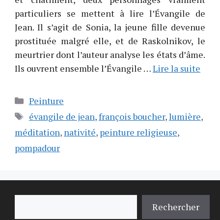
particuliers se mettent à lire l’Évangile de
Jean. Il s’agit de Sonia, la jeune fille devenue
prostituée malgré elle, et de Raskolnikov, le
meurtrier dont l’auteur analyse les états d’âme.
Ils ouvrent ensemble l’Évangile …
Lire la suite
Catégories
Peinture
Étiquettes
évangile de jean
,
françois boucher
,
lumière
,
méditation
,
nativité
,
peinture religieuse
,
pompadour
Rechercher
Rechercher