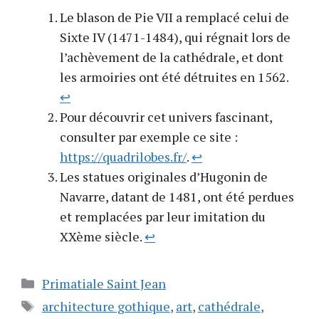
Le blason de Pie VII a remplacé celui de
Sixte IV (1471-1484), qui régnait lors de
l’achèvement de la cathédrale, et dont
les armoiries ont été détruites en 1562.
↩︎
Pour découvrir cet univers fascinant,
consulter par exemple ce site :
https://quadrilobes.fr/
.
↩︎
Les statues originales d’Hugonin de
Navarre, datant de 1481, ont été perdues
et remplacées par leur imitation du
XXème siècle.
↩︎
Catégories
Primatiale Saint Jean
Étiquettes
architecture gothique
,
art
,
cathédrale
,