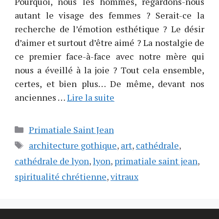
Pourquoi, nous les hommes, regardons-nous
autant le visage des femmes ? Serait-ce la
recherche de l’émotion esthétique ? Le désir
d’aimer et surtout d’être aimé ? La nostalgie de
ce premier face-à-face avec notre mère qui
nous a éveillé à la joie ? Tout cela ensemble,
certes, et bien plus… De même, devant nos
anciennes …
Lire la suite
Catégories
Primatiale Saint Jean
Étiquettes
architecture gothique
,
art
,
cathédrale
,
cathédrale de lyon
,
lyon
,
primatiale saint jean
,
spiritualité chrétienne
,
vitraux