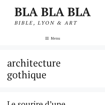
Aller
BLA BLA BLA
au
contenu
BIBLE, LYON & ART
Menu
architecture
gothique
Le sourire d’une